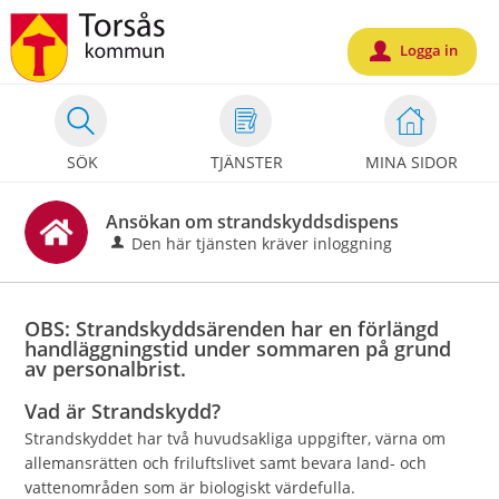
Välkommen
till
Logga in
u
Mina
sidor
-
SÖK
TJÄNSTER
MINA SIDOR
Torsås
kommun
Ansökan om strandskyddsdispens
Den här tjänsten kräver inloggning
OBS: Strandskyddsärenden har en förlängd
handläggningstid under sommaren på grund
av personalbrist.
Vad är Strandskydd?
Strandskyddet har två huvudsakliga uppgifter, värna om
allemansrätten och friluftslivet samt bevara land- och
vattenområden som är biologiskt värdefulla.