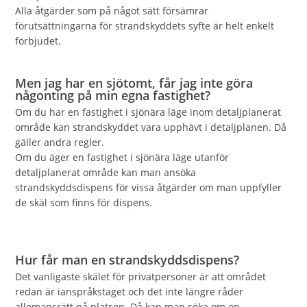
Alla åtgärder som på något sätt försämrar
förutsättningarna för strandskyddets syfte är helt enkelt
förbjudet.
Men jag har en sjötomt, får jag inte göra
någonting på min egna fastighet?
Om du har en fastighet i sjönära läge inom detaljplanerat
område kan strandskyddet vara upphävt i detaljplanen. Då
gäller andra regler.
Om du äger en fastighet i sjönära läge utanför
detaljplanerat område kan man ansöka
strandskyddsdispens för vissa åtgärder om man uppfyller
de skäl som finns för dispens.
Hur får man en strandskyddsdispens?
Det vanligaste skälet för privatpersoner är att området
redan är ianspråkstaget och det inte längre råder
allemansrätt på platsen. Då kan man söka om en