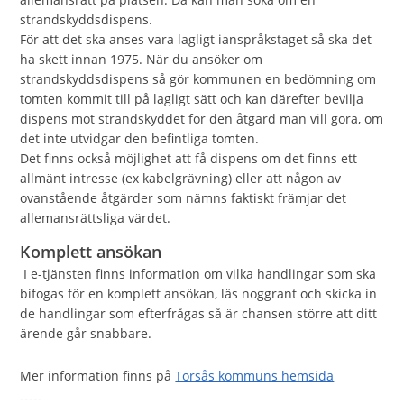
strandskyddsdispens.
För att det ska anses vara lagligt ianspråkstaget så ska det
ha skett innan 1975. När du ansöker om
strandskyddsdispens så gör kommunen en bedömning om
tomten kommit till på lagligt sätt och kan därefter bevilja
dispens mot strandskyddet för den åtgärd man vill göra, om
det inte utvidgar den befintliga tomten.
Det finns också möjlighet att få dispens om det finns ett
allmänt intresse (ex kabelgrävning) eller att någon av
ovanstående åtgärder som nämns faktiskt främjar det
allemansrättsliga värdet.
Komplett ansökan
I e-tjänsten finns information om vilka handlingar som ska
bifogas för en komplett ansökan, läs noggrant och skicka in
de handlingar som efterfrågas så är chansen större att ditt
ärende går snabbare.
Mer information finns på
Torsås kommuns hemsida
-----