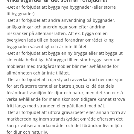
-Det är förbjudet att bygga nya byggnader (eller större
tillbyggnader)
-Det är förbjudet att ändra användning på byggnader,
anläggningar och anordningar som efter ändring
inskränker på allemansrätten. Att ex. bygga om en
övergiven lada till en bostad förändrar området kring
byggnaden väsentligt och är inte tillåtet.
-Det är förbjudet att bygga en ny brygga eller att bygga ut
sin enkla befintliga båtbrygga till en stor brygga som kan
möbleras med trädgårdsmöbler blir mer avhållande för
allmänheten och är inte tillåtet.
-Det är förbjudet att röja sly och avverka träd ner mot sjön
för att få större tomt eller bättre sjöutsikt då det dels
förändrar livsmiljön för djur och natur, men det kan också
verka avhållande för människor som tidigare kunnat ströva
fritt längs med stranden eller gått iland med båt.
-Det är förbjudet att utföra grävarbetet eller annan form av
markberedning inom strandskyddat område eftersom det
kan privatisera markområdet och det förändrar livsmiljön
för djur och naturliv.