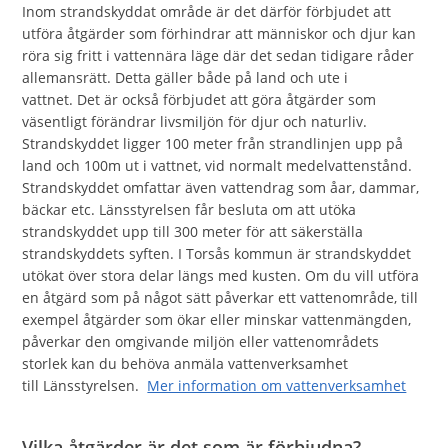
Inom strandskyddat område är det därför förbjudet att
utföra åtgärder som förhindrar att människor och djur kan
röra sig fritt i vattennära läge där det sedan tidigare råder
allemansrätt. Detta gäller både på land och ute i
vattnet. Det är också förbjudet att göra åtgärder som
väsentligt förändrar livsmiljön för djur och naturliv.
Strandskyddet ligger 100 meter från strandlinjen upp på
land och 100m ut i vattnet, vid normalt medelvattenstånd.
Strandskyddet omfattar även vattendrag som åar, dammar,
bäckar etc. Länsstyrelsen får besluta om att utöka
strandskyddet upp till 300 meter för att säkerställa
strandskyddets syften. I Torsås kommun är strandskyddet
utökat över stora delar längs med kusten. Om du vill utföra
en åtgärd som på något sätt påverkar ett vattenområde, till
exempel åtgärder som ökar eller minskar vattenmängden,
påverkar den omgivande miljön eller vattenområdets
storlek kan du behöva anmäla vattenverksamhet
till Länsstyrelsen.
Mer information om vattenverksamhet
Vilka åtgärder är det som är förbjudna?