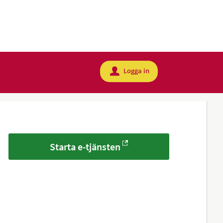
Logga in
u
Starta e-tjänsten