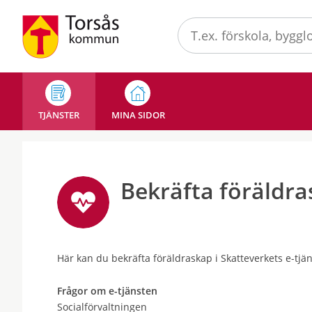
Välkommen
till
Mina
sidor
-
Torsås
TJÄNSTER
MINA SIDOR
kommun
Bekräfta föräldr
Här kan du bekräfta föräldraskap i Skatteverkets e-tjän
Frågor om e-tjänsten
Socialförvaltningen