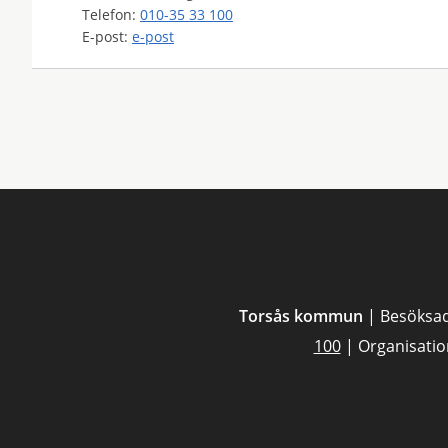
Telefon:
010-35 33 100
E-post:
e-post
Torsås kommun
| Besöksad
100
| Organisati