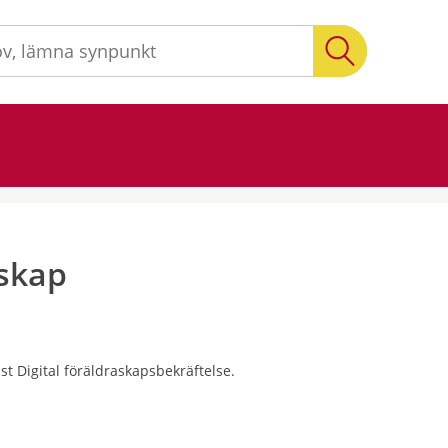
Sök
askap
st Digital föräldraskapsbekräftelse.