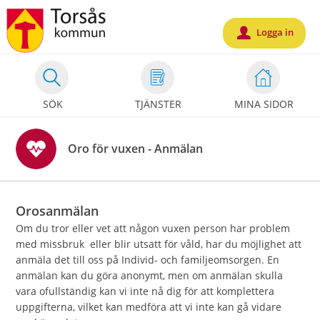
Välkommen
till
Logga in
u
Mina
sidor
-
SÖK
TJÄNSTER
MINA SIDOR
Torsås
kommun
Oro för vuxen - Anmälan
Orosanmälan
Om du tror eller vet att någon vuxen person har problem
med missbruk eller blir utsatt för våld, har du möjlighet att
anmäla det till oss på Individ- och familjeomsorgen. En
anmälan kan du göra anonymt, men om anmälan skulla
vara ofullständig kan vi inte nå dig för att komplettera
uppgifterna, vilket kan medföra att vi inte kan gå vidare