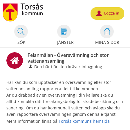
Välkommen
till
Logga in
u
Mina
sidor
-
SÖK
TJÄNSTER
MINA SIDOR
Torsås
kommun
Felanmälan - Översvämning och stor
vattenansamling
Den här tjänsten kräver inloggning
Här kan du som upptäcker en översvämning eller stor
vattenansamling rapportera det till kommunen.
Är du drabbad av en översvämning i din källare ska du
alltid kontakta ditt försäkringsbolag för skadebesiktning och
sanering. Om du har kommunalt vatten och avlopp ska du
även rapportera översvämningen genom denna e-tjänst.
Mera information finns på
Torsås kommuns hemsida